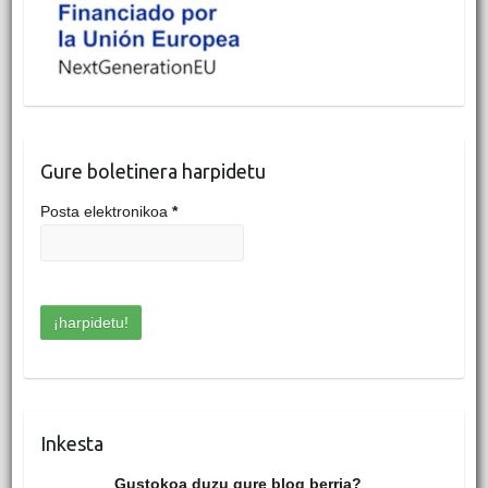
Gure boletinera harpidetu
Posta elektronikoa
*
Inkesta
Gustokoa duzu gure blog berria?