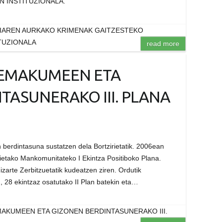
 INSTITUZIONALA.
IAREN AURKAKO KRIMENAK GAITZESTEKO
TUZIONALA
read more
 EMAKUMEEN ETA
TASUNERAKO III. PLANA
berdintasuna sustatzen dela Bortzirietatik. 2006ean
ietako Mankomunitateko I Ekintza Positiboko Plana.
zarte Zerbitzuetatik kudeatzen ziren. Ordutik
, 28 ekintzaz osatutako II Plan batekin eta…
AKUMEEN ETA GIZONEN BERDINTASUNERAKO III.