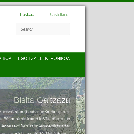
Euskara
Castellano
Search
XIBOA
EGOITZA ELEKTRONIKOA
Bisita Gaitzazu
errizaun-en (Igantziko Bentak), Irun-
ik 50 km-tara, Irun-dik 30 km-tara eta
tobusak: Berrizaun-en gelditzen da.
Telefonoa: 948 58 01 29. La…