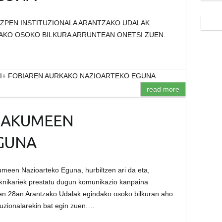
ZPEN INSTITUZIONALA ARANTZAKO UDALAK
AKO OSOKO BILKURA ARRUNTEAN ONETSI ZUEN.
BI+ FOBIAREN AURKAKO NAZIOARTEKO EGUNA
read more
MAKUMEEN
GUNA
meen Nazioarteko Eguna, hurbiltzen ari da eta,
eknikariek prestatu dugun komunikazio kanpaina
ren 28an Arantzako Udalak egindako osoko bilkuran aho
tuzionalarekin bat egin zuen.…