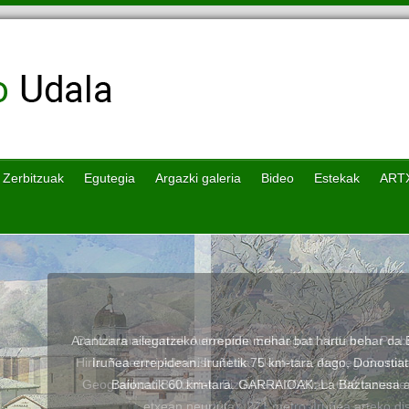
Zerbitzuak
Egutegia
Argazki galeria
Bideo
Estekak
ART
Arantzara ailegatzeko errepide mehar bat hartu behar da B
Iruñea errepidean. Iruñetik 75 km-tara dago, Donostiat
Baionatik 60 km-tara. GARRAIOAK: La Baztanesa au