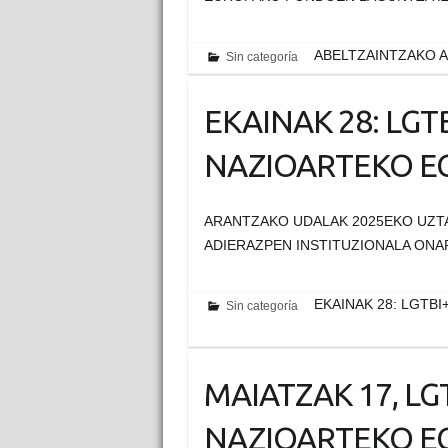
ABELTZAINTZAKO 
Sin categoría
EKAINAK 28: LG
NAZIOARTEKO E
ARANTZAKO UDALAK 2025EKO UZT
ADIERAZPEN INSTITUZIONALA ONAR
EKAINAK 28: LGT
Sin categoría
MAIATZAK 17, L
NAZIOARTEKO E