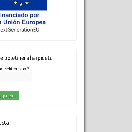
e boletinera harpidetu
a elektronikoa
*
esta