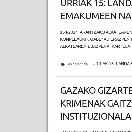
URRIAK 15: LAN
EMAKUMEEN NA
164/2024 ARANTZAKO ALKATEARE
KONPLEXURIK GABE” ADIERAZPEN I
ALKATEAREN EBAZPENA. KARTELA.
URRIAK 15: LAND
Sin categoría
GAZAKO GIZART
KRIMENAK GAIT
INSTITUZIONALA