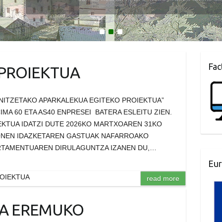
1
2
3
Fac
PROIEKTUA
NITZETAKO APARKALEKUA EGITEKO PROIEKTUA”
MA 60 ETA AS40 ENPRESEI BATERA ESLEITU ZIEN.
KTUA IDATZI DUTE 2026KO MARTXOAREN 31KO
ONEN IDAZKETAREN GASTUAK NAFARROAKO
TAMENTUAREN DIRULAGUNTZA IZANEN DU,…
Eur
OIEKTUA
read more
DA EREMUKO