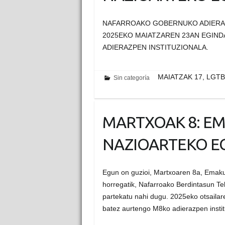
NAFARROAKO GOBERNUKO ADIERA
2025EKO MAIATZAREN 23AN EGIND
ADIERAZPEN INSTITUZIONALA.
MAIATZAK 17, LGT
Sin categoría
MARTXOAK 8: E
NAZIOARTEKO E
Egun on guzioi, Martxoaren 8a, Emaku
horregatik, Nafarroako Berdintasun T
partekatu nahi dugu. 2025eko otsaila
batez aurtengo M8ko adierazpen insti