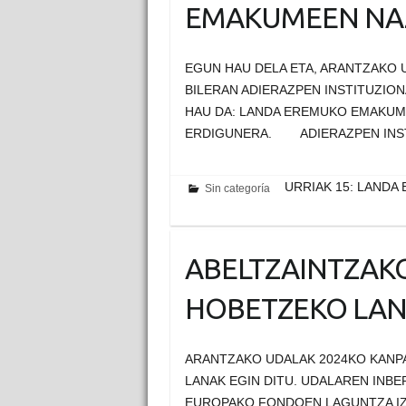
EMAKUMEEN NAZ
EGUN HAU DELA ETA, ARANTZAKO 
BILERAN ADIERAZPEN INSTITUZIO
HAU DA: LANDA EREMUKO EMAKUM
ERDIGUNERA. ADIERAZPEN INS
URRIAK 15: LAND
Sin categoría
ABELTZAINTZAKO
HOBETZEKO LAN
ARANTZAKO UDALAK 2024KO KANP
LANAK EGIN DITU. UDALAREN IN
EUROPAKO FONDOEN LAGUNTZA IZA