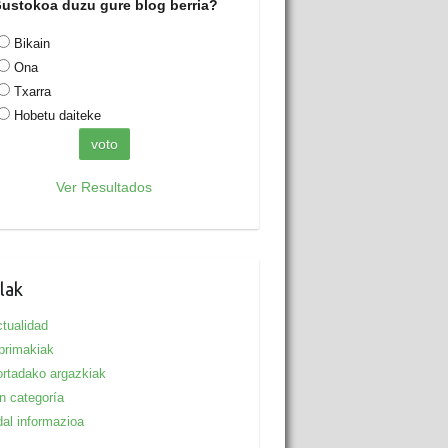
ustokoa duzu gure blog berria?
Bikain
Ona
Txarra
Hobetu daiteke
Ver Resultados
lak
tualidad
primakiak
rtadako argazkiak
n categoría
al informazioa