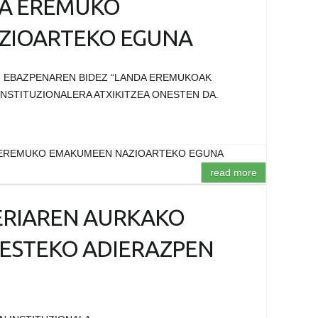
DA EREMUKO
ZIOARTEKO EGUNA
N EBAZPENAREN BIDEZ “LANDA EREMUKOAK
NSTITUZIONALERA ATXIKITZEA ONESTEN DA.
A EREMUKO EMAKUMEEN NAZIOARTEKO EGUNA
read more
ERIAREN AURKAKO
ZESTEKO ADIERAZPEN