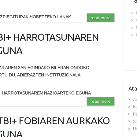
G
AZPIEGITURAK HOBETZEKO LANAK.
read more
TBI+ HARROTASUNAREN
GUNA
AILAREN 3AN EGINDAKO BILERAN ONDOKO
TU DU. ADIERAZPEN INSTITUZIONALA.
Ata
BI+ HARROTASUNAREN NAZIOARTEKO EGUNA
Ac
read more
In
Po
GTBI+ FOBIAREN AURKAKO
Si
Ud
GUNA