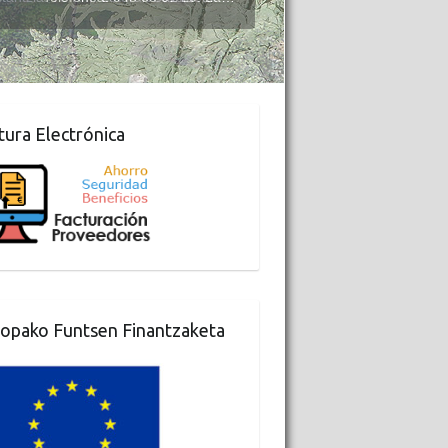
tura Electrónica
opako Funtsen Finantzaketa