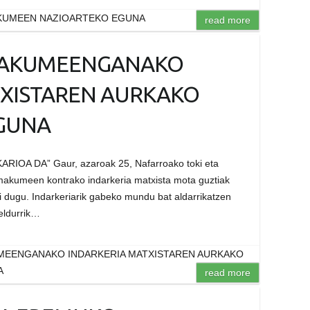
KUMEEN NAZIOARTEKO EGUNA
read more
EMAKUMEENGANAKO
TXISTAREN AURKAKO
GUNA
IOA DA” Gaur, azaroak 25, Nafarroako toki eta
 emakumeen kontrako indarkeria matxista mota guztiak
hi dugu. Indarkeriarik gabeko mundu bat aldarrikatzen
eldurrik…
MEENGANAKO INDARKERIA MATXISTAREN AURKAKO
A
read more