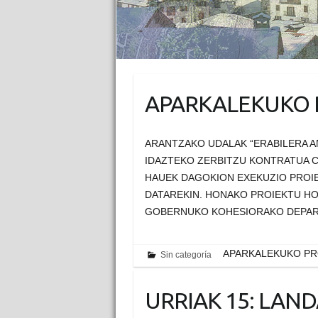
APARKALEKUKO 
ARANTZAKO UDALAK “ERABILERA A
IDAZTEKO ZERBITZU KONTRATUA CI
HAUEK DAGOKION EXEKUZIO PROIE
DATAREKIN. HONAKO PROIEKTU H
GOBERNUKO KOHESIORAKO DEPAR
APARKALEKUKO PR
Sin categoría
URRIAK 15: LAN