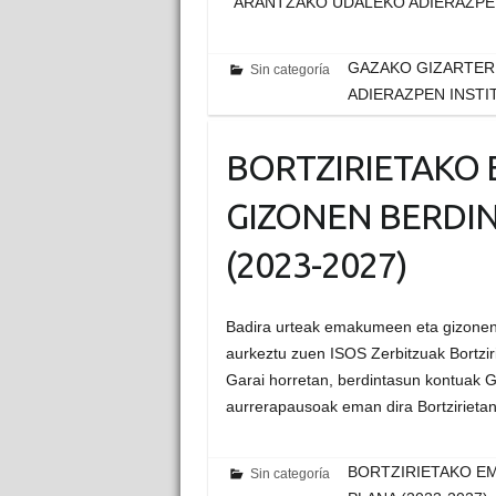
ARANTZAKO UDALEKO ADIERAZPEN
GAZAKO GIZARTER
Sin categoría
ADIERAZPEN INSTI
BORTZIRIETAKO
GIZONEN BERDIN
(2023-2027)
Badira urteak emakumeen eta gizonen 
aurkeztu zuen ISOS Zerbitzuak Bortzir
Garai horretan, berdintasun kontuak Gi
aurrerapausoak eman dira Bortzirietan
BORTZIRIETAKO EM
Sin categoría