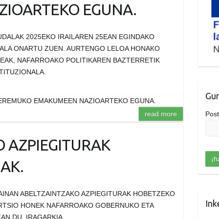
IOARTEKO EGUNA.
UDALAK 2025EKO IRAILAREN 25EAN EGINDAKO
NALA ONARTU ZUEN. AURTENGO LELOA HONAKO
EAK, NAFARROAKO POLITIKAREN BAZTERRETIK
TITUZIONALA.
Gur
A EREMUKO EMAKUMEEN NAZIOARTEKO EGUNA.
Post
read more
 AZPIEGITURAK
AK.
AINAN ABELTZAINTZAKO AZPIEGITURAK HOBETZEKO
Ink
BERTSIO HONEK NAFARROAKO GOBERNUKO ETA
N DU. IRAGARKIA.