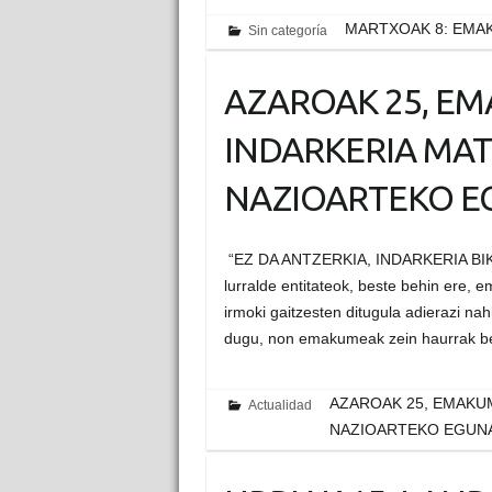
MARTXOAK 8: EMA
Sin categoría
AZAROAK 25, 
INDARKERIA MA
NAZIOARTEKO E
“EZ DA ANTZERKIA, INDARKERIA BIKAR
lurralde entitateok, beste behin ere,
irmoki gaitzesten ditugula adierazi na
dugu, non emakumeak zein haurrak b
AZAROAK 25, EMAKU
Actualidad
NAZIOARTEKO EGUN