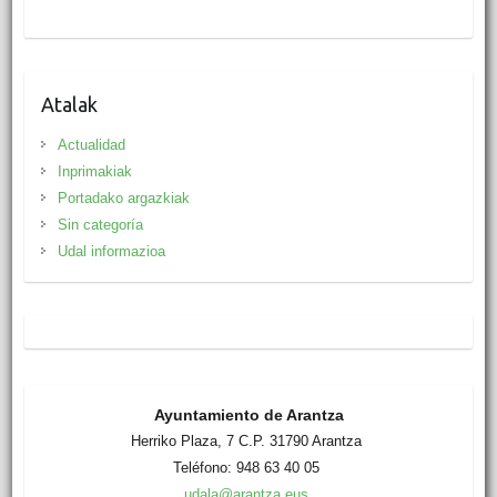
Atalak
Actualidad
Inprimakiak
Portadako argazkiak
Sin categoría
Udal informazioa
Ayuntamiento de Arantza
Herriko Plaza, 7 C.P. 31790 Arantza
Teléfono: 948 63 40 05
udala@arantza.eus