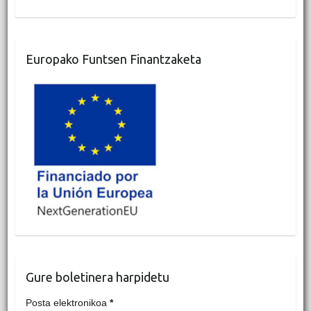
Europako Funtsen Finantzaketa
Gure boletinera harpidetu
Posta elektronikoa
*