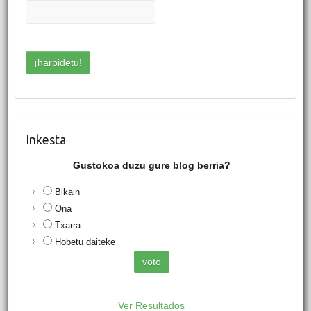
Inkesta
Gustokoa duzu gure blog berria?
Bikain
Ona
Txarra
Hobetu daiteke
Ver Resultados