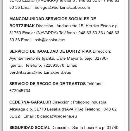
31760 Etxalar (NAVARRA) Teléfono : 948 63 52 54 / 948 63
50 36 Email : bulegoa@bortziriakzabor.com
MANCOMUNIDAD SERVICIOS SOCIALES DE
BORTZIRIAK
Dirección : Anduetzeta 15, Herriko Etxea c.p.
31760 Etxalar (NAVARRA) Teléfono : 948 63 50 36 / 948 63
50 36 Email : ssb@lesaka.eus
SERVICIO DE IGUALDAD DE BORTZIRIAK
Dirección:
Ayuntamiento de Igantzi, Calle Mayor 5, bajo, 31790-
Igantzi. Teléfono: 722693078. Emai:
berdintasuna@bortziriakberd.eus
SERVICIO DE RECOGIDA DE TRASTOS
Teléfono :
672045734
CEDERNA-GARALUR
Dirección : Polígono industrial
Alkaiaga c.p. 31770 Lesaka (NAVARRA) Teléfono : 948 62
51 22 Email : bidasoa@cederna.eu
SEGURIDAD SOCIAL
Dirección : Santa Lucia 6 c.p. 31740