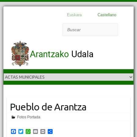
Euskara
Castellano
Buscar
Pueblo de Arantza
Fotos Portada
F
T
W
E
P
C
a
w
h
m
r
o