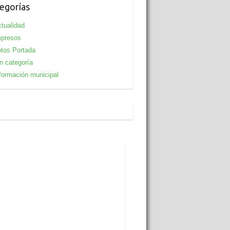
egorías
tualidad
mpresos
tos Portada
n categoría
formación municipal