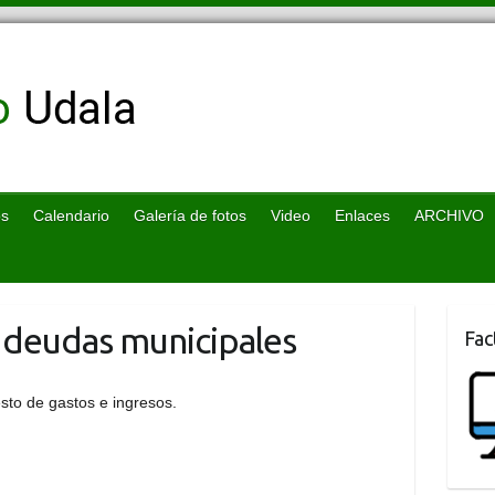
os
Calendario
Galería de fotos
Video
Enlaces
ARCHIVO
y deudas municipales
Fac
sto de gastos e ingresos.