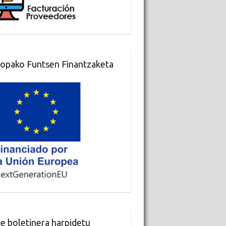
opako Funtsen Finantzaketa
e boletinera harpidetu