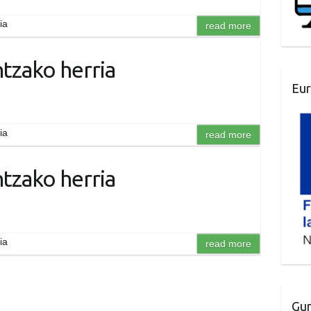
ia
read more
tzako herria
Eur
ia
read more
tzako herria
ia
read more
Gur