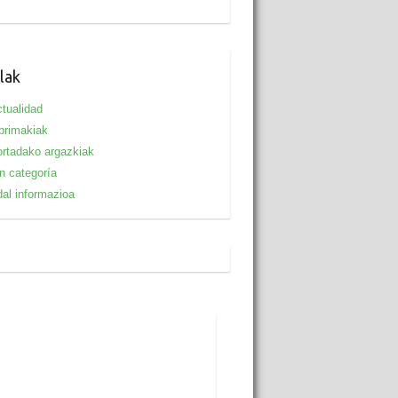
lak
tualidad
primakiak
rtadako argazkiak
n categoría
al informazioa