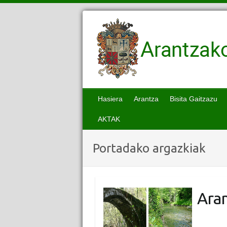
Hasiera
Arantza
Bisita Gaitzazu
AKTAK
Portadako argazkiak
Aran