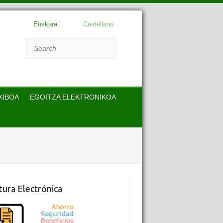
Euskara
Castellano
Search
XIBOA
EGOITZA ELEKTRONIKOA
tura Electrónica