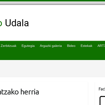
Zerbitzuak
Egutegia
Argazki galeria
Bideo
Estekak
ART
Fac
tzako herria