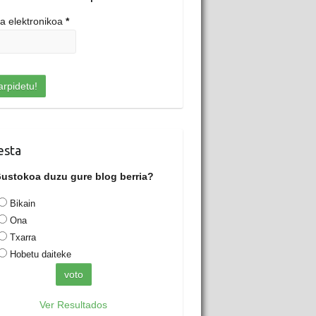
a elektronikoa
*
esta
ustokoa duzu gure blog berria?
Bikain
Ona
Txarra
Hobetu daiteke
Ver Resultados