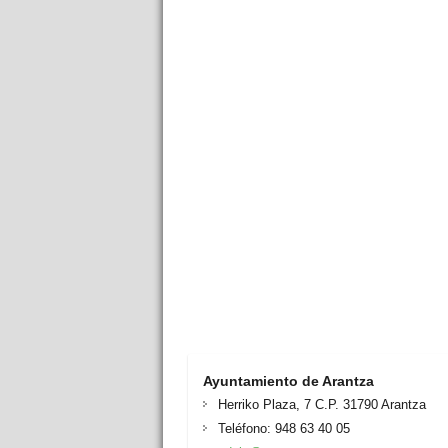
Ayuntamiento de Arantza
Herriko Plaza, 7 C.P. 31790 Arantza
Teléfono: 948 63 40 05