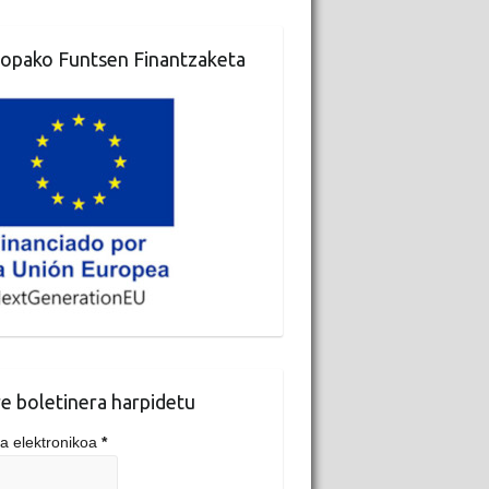
opako Funtsen Finantzaketa
e boletinera harpidetu
a elektronikoa
*