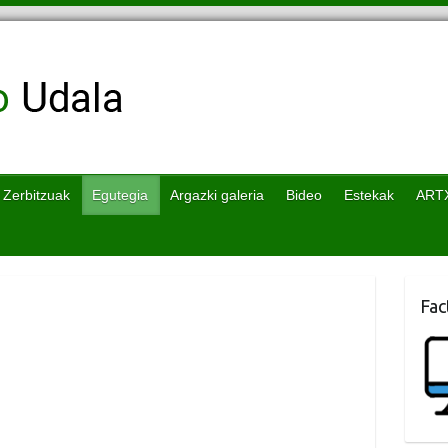
Zerbitzuak
Egutegia
Argazki galeria
Bideo
Estekak
ART
Fac