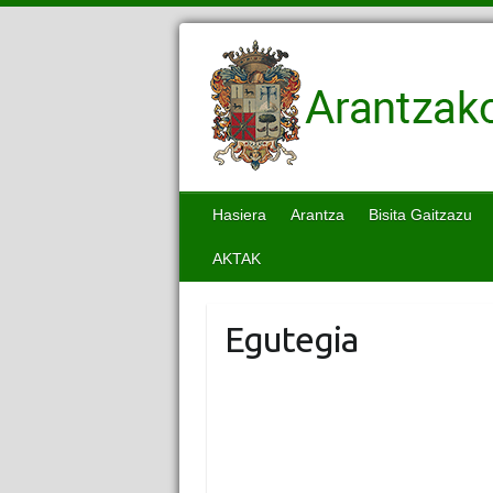
Hasiera
Arantza
Bisita Gaitzazu
AKTAK
Egutegia