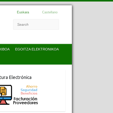
Euskara
Castellano
Search
XIBOA
EGOITZA ELEKTRONIKOA
tura Electrónica