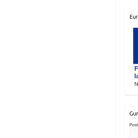
Eur
Gur
Post