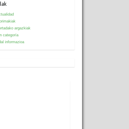
lak
tualidad
primakiak
rtadako argazkiak
n categoría
al informazioa