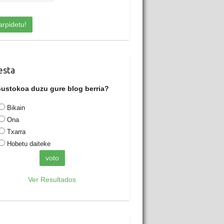
esta
ustokoa duzu gure blog berria?
Bikain
Ona
Txarra
Hobetu daiteke
Ver Resultados