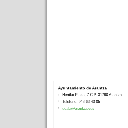
Ayuntamiento de Arantza
Herriko Plaza, 7 C.P. 31790 Arantza
Teléfono: 948 63 40 05
udala@arantza.eus