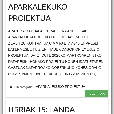
APARKALEKUKO
PROIEKTUA
ARANTZAKO UDALAK “ERABILERA ANITZETAKO
APARKALEKUA EGITEKO PROIEKTUA” IDAZTEKO
ZERBITZU KONTRATUA CIMA 60 ETA AS40 ENPRESEI
BATERA ESLEITU ZIEN. HAUEK DAGOKION EXEKUZIO
PROIEKTUA IDATZI DUTE 2026KO MARTXOAREN 31KO
DATAREKIN. HONAKO PROIEKTU HONEN IDAZKETAREN
GASTUAK NAFARROAKO GOBERNUKO KOHESIORAKO
DEPARTAMENTUAREN DIRULAGUNTZA IZANEN DU,…
APARKALEKUKO PROIEKTUA
Sin categoría
read more
URRIAK 15: LANDA