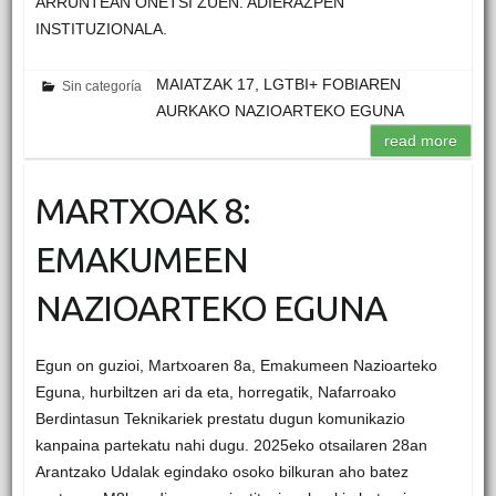
ARRUNTEAN ONETSI ZUEN. ADIERAZPEN
INSTITUZIONALA.
MAIATZAK 17, LGTBI+ FOBIAREN
Sin categoría
AURKAKO NAZIOARTEKO EGUNA
read more
MARTXOAK 8:
EMAKUMEEN
NAZIOARTEKO EGUNA
Egun on guzioi, Martxoaren 8a, Emakumeen Nazioarteko
Eguna, hurbiltzen ari da eta, horregatik, Nafarroako
Berdintasun Teknikariek prestatu dugun komunikazio
kanpaina partekatu nahi dugu. 2025eko otsailaren 28an
Arantzako Udalak egindako osoko bilkuran aho batez