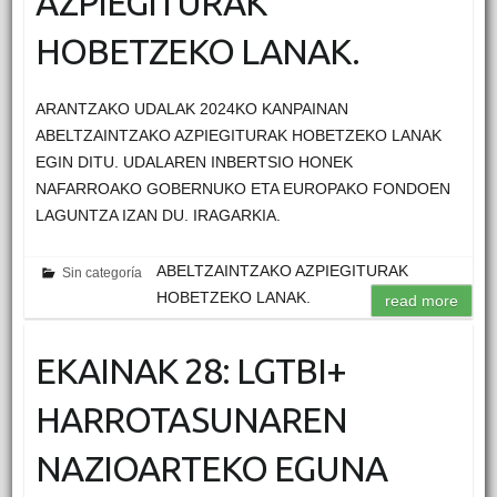
AZPIEGITURAK
HOBETZEKO LANAK.
ARANTZAKO UDALAK 2024KO KANPAINAN
ABELTZAINTZAKO AZPIEGITURAK HOBETZEKO LANAK
EGIN DITU. UDALAREN INBERTSIO HONEK
NAFARROAKO GOBERNUKO ETA EUROPAKO FONDOEN
LAGUNTZA IZAN DU. IRAGARKIA.
ABELTZAINTZAKO AZPIEGITURAK
Sin categoría
HOBETZEKO LANAK.
read more
EKAINAK 28: LGTBI+
HARROTASUNAREN
NAZIOARTEKO EGUNA