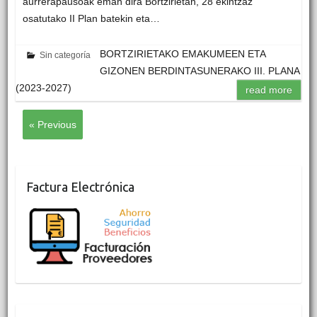
aurrerapausoak eman dira Bortzirietan, 28 ekintzaz
osatutako II Plan batekin eta…
BORTZIRIETAKO EMAKUMEEN ETA
Sin categoría
GIZONEN BERDINTASUNERAKO III. PLANA
(2023-2027)
read more
« Previous
Factura Electrónica