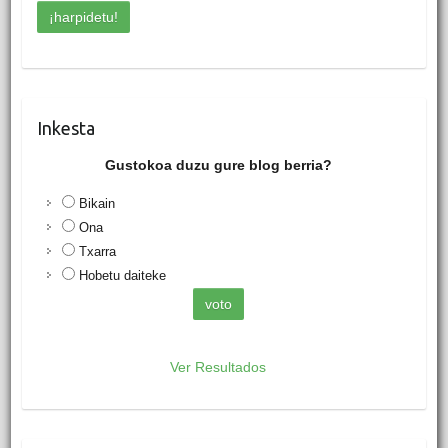
Inkesta
Gustokoa duzu gure blog berria?
Bikain
Ona
Txarra
Hobetu daiteke
Ver Resultados