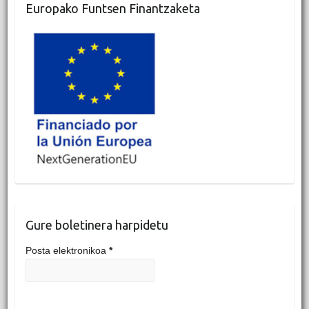
Europako Funtsen Finantzaketa
Gure boletinera harpidetu
Posta elektronikoa
*