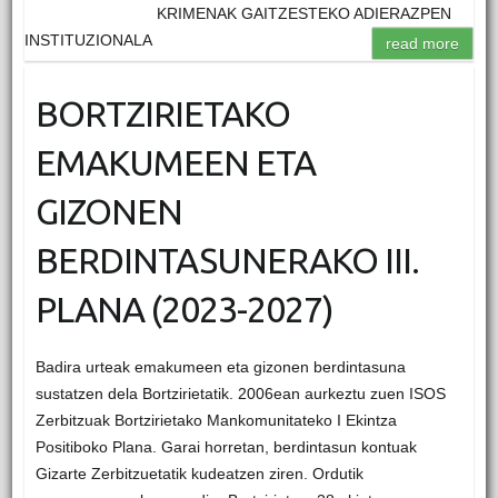
KRIMENAK GAITZESTEKO ADIERAZPEN
INSTITUZIONALA
read more
BORTZIRIETAKO
EMAKUMEEN ETA
GIZONEN
BERDINTASUNERAKO III.
PLANA (2023-2027)
Badira urteak emakumeen eta gizonen berdintasuna
sustatzen dela Bortzirietatik. 2006ean aurkeztu zuen ISOS
Zerbitzuak Bortzirietako Mankomunitateko I Ekintza
Positiboko Plana. Garai horretan, berdintasun kontuak
Gizarte Zerbitzuetatik kudeatzen ziren. Ordutik