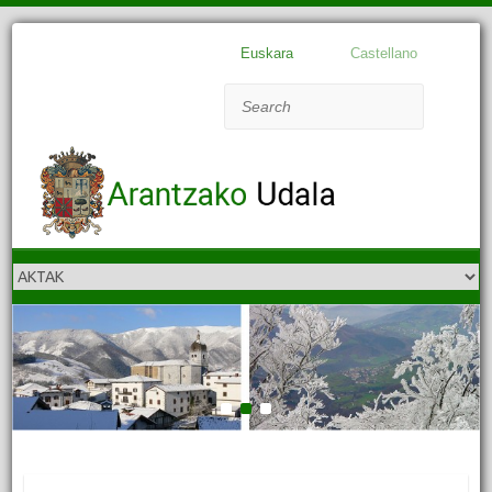
Euskara
Castellano
Search
1
2
3