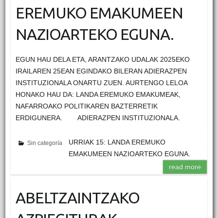
EREMUKO EMAKUMEEN
NAZIOARTEKO EGUNA.
EGUN HAU DELA ETA, ARANTZAKO UDALAK 2025EKO
IRAILAREN 25EAN EGINDAKO BILERAN ADIERAZPEN
INSTITUZIONALA ONARTU ZUEN. AURTENGO LELOA
HONAKO HAU DA: LANDA EREMUKO EMAKUMEAK,
NAFARROAKO POLITIKAREN BAZTERRETIK
ERDIGUNERA. ADIERAZPEN INSTITUZIONALA.
URRIAK 15: LANDA EREMUKO
Sin categoría
EMAKUMEEN NAZIOARTEKO EGUNA.
read more
ABELTZAINTZAKO