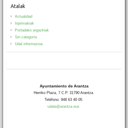
Atalak
Actualidad
Inprimakiak
Portadako argazkiak
Sin categoría
Udal informazioa
Ayuntamiento de Arantza
Herriko Plaza, 7 C.P. 31790 Arantza
Teléfono: 948 63 40 05
udala@arantza.eus