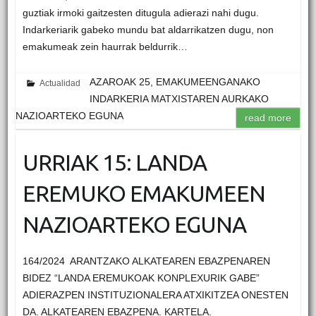
guztiak irmoki gaitzesten ditugula adierazi nahi dugu.
Indarkeriarik gabeko mundu bat aldarrikatzen dugu, non
emakumeak zein haurrak beldurrik…
AZAROAK 25, EMAKUMEENGANAKO
Actualidad
INDARKERIA MATXISTAREN AURKAKO
NAZIOARTEKO EGUNA
read more
URRIAK 15: LANDA
EREMUKO EMAKUMEEN
NAZIOARTEKO EGUNA
164/2024 ARANTZAKO ALKATEAREN EBAZPENAREN
BIDEZ “LANDA EREMUKOAK KONPLEXURIK GABE”
ADIERAZPEN INSTITUZIONALERA ATXIKITZEA ONESTEN
DA. ALKATEAREN EBAZPENA. KARTELA.