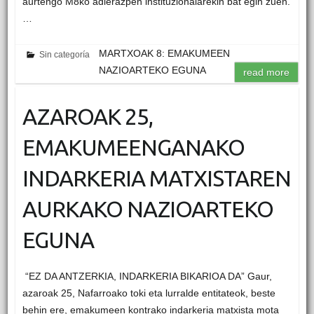
aurtengo M8ko adierazpen instituzionalarekin bat egin zuen.
…
MARTXOAK 8: EMAKUMEEN
Sin categoría
NAZIOARTEKO EGUNA
read more
AZAROAK 25,
EMAKUMEENGANAKO
INDARKERIA MATXISTAREN
AURKAKO NAZIOARTEKO
EGUNA
“EZ DA ANTZERKIA, INDARKERIA BIKARIOA DA” Gaur,
azaroak 25, Nafarroako toki eta lurralde entitateok, beste
behin ere, emakumeen kontrako indarkeria matxista mota